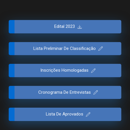
Edital 2023
Lista Preliminar De Classificação
Inscrições Homologadas
Cronograma De Entrevistas
Lista De Aprovados